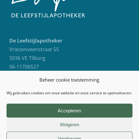
De Leefstijlapotheker
Vriezenveenstraat 55
5036 VE Tilburg
06-11706527
info@deleefstijlapotheker.nl
Beheer cookie toestemming
Wij gebruiken cookies om onze website en onze service te optimaliseren.
Accepteren
Weigeren
© Copyright 2026 | De Leefstijlapotheker | All Rights Reserved |
Voorkeuren