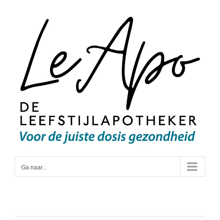
Ga
naar
inhoud
Ga naar...