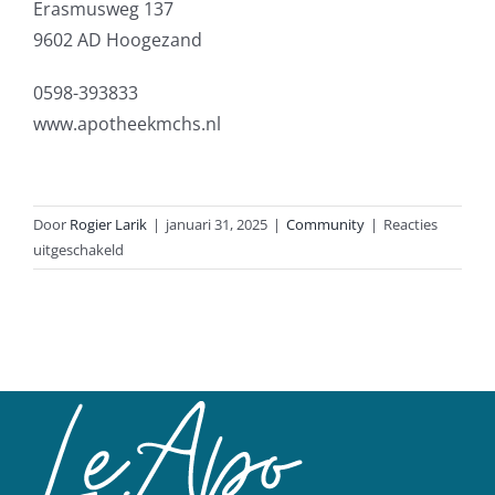
Erasmusweg 137
9602 AD Hoogezand
0598-393833
www.apotheekmchs.nl
Door
Rogier Larik
|
januari 31, 2025
|
Community
|
Reacties
voor
uitgeschakeld
Informatieavond
Leefstijl
en
Diabetes