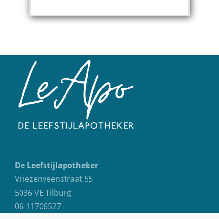
De Leefstijlapotheker
Vriezenveenstraat 55
5036 VE Tilburg
06-11706527