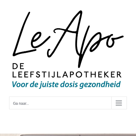
Ga
naar
inhoud
Ga naar...