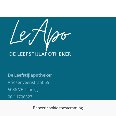
De Leefstijlapotheker
Vriezenveenstraat 55
5036 VE Tilburg
06-11706527
info@deleefstijlapotheker.nl
Beheer cookie toestemming