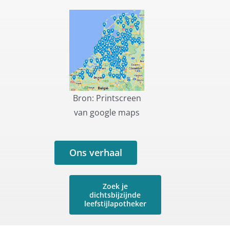
Bron: Printscreen
van google maps
Ons verhaal
Zoek je
dichtsbijzijnde
leefstijlapotheker