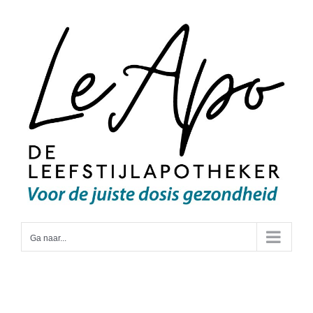
Ga
naar
inhoud
Ga naar...