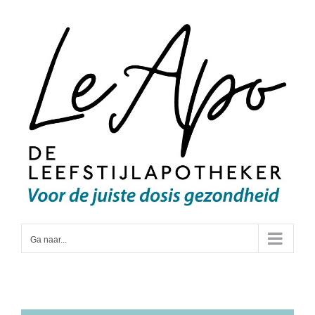
Ga
naar
inhoud
Ga naar...