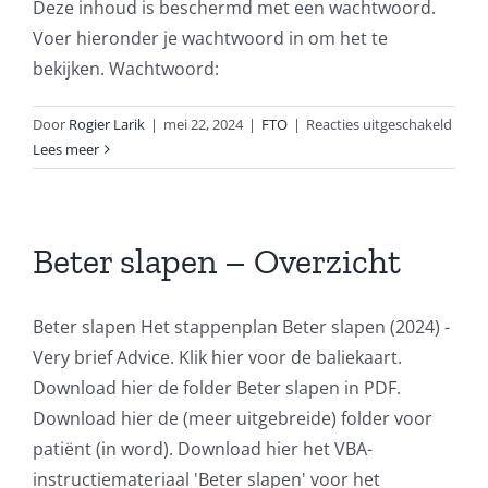
Deze inhoud is beschermd met een wachtwoord.
Voer hieronder je wachtwoord in om het te
bekijken. Wachtwoord:
voor
Door
Rogier Larik
|
mei 22, 2024
|
FTO
|
Reacties uitgeschakeld
Besc
Lees meer
FTO
Leefst
en
preve
Beter slapen – Overzicht
Beter slapen Het stappenplan Beter slapen (2024) -
Very brief Advice. Klik hier voor de baliekaart.
Download hier de folder Beter slapen in PDF.
Download hier de (meer uitgebreide) folder voor
patiënt (in word). Download hier het VBA-
instructiemateriaal 'Beter slapen' voor het