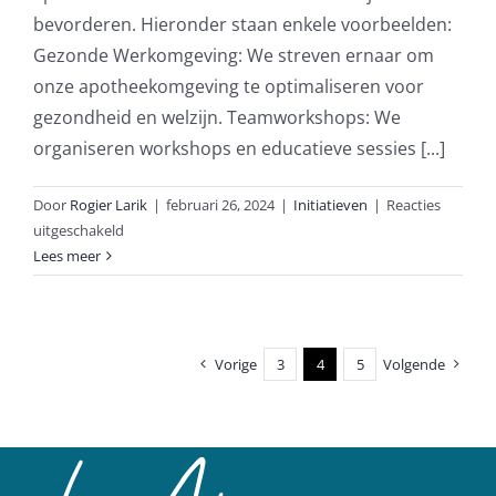
bevorderen. Hieronder staan enkele voorbeelden:
Gezonde Werkomgeving: We streven ernaar om
onze apotheekomgeving te optimaliseren voor
gezondheid en welzijn. Teamworkshops: We
organiseren workshops en educatieve sessies [...]
Door
Rogier Larik
|
februari 26, 2024
|
Initiatieven
|
Reacties
voor
uitgeschakeld
Nudgen
Lees meer
van
gezondheid
in
het
Vorige
3
4
5
Volgende
team