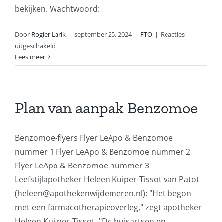
bekijken. Wachtwoord:
Door
Rogier Larik
|
september 25, 2024
|
FTO
|
Reacties
voor
uitgeschakeld
Beschermd:
Lees meer
FTO
Slaapstoornissen
Plan van aanpak Benzomoe
Benzomoe-flyers Flyer LeApo & Benzomoe
nummer 1 Flyer LeApo & Benzomoe nummer 2
Flyer LeApo & Benzomoe nummer 3
Leefstijlapotheker Heleen Kuiper-Tissot van Patot
(heleen@apothekenwijdemeren.nl): "Het begon
met een farmacotherapieoverleg," zegt apotheker
Heleen Kuijper-Tissot. "De huisartsen en