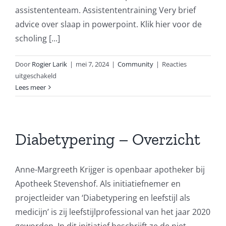
assistententeam. Assistententraining Very brief
advice over slaap in powerpoint. Klik hier voor de
scholing [...]
Door
Rogier Larik
|
mei 7, 2024
|
Community
|
Reacties
voor
uitgeschakeld
Beter
Lees meer
slapen
–
Overzicht
Diabetypering – Overzicht
Anne-Margreeth Krijger is openbaar apotheker bij
Apotheek Stevenshof. Als initiatiefnemer en
projectleider van ‘Diabetypering en leefstijl als
medicijn’ is zij leefstijlprofessional van het jaar 2020
geworden. In dit initiatief beschrijft ze de niet-