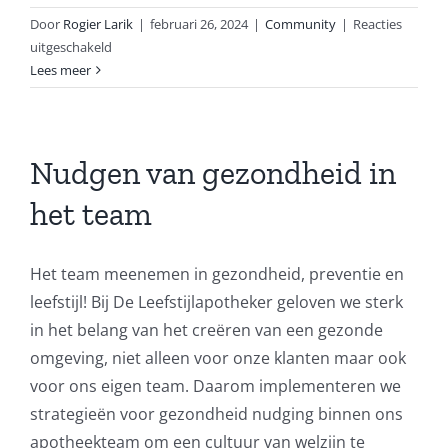
Door
Rogier Larik
|
februari 26, 2024
|
Community
|
Reacties
voor
uitgeschakeld
Nudgen
Lees meer
van
gezondheid
in
het
Nudgen van gezondheid in
team
het team
Het team meenemen in gezondheid, preventie en
leefstijl! Bij De Leefstijlapotheker geloven we sterk
in het belang van het creëren van een gezonde
omgeving, niet alleen voor onze klanten maar ook
voor ons eigen team. Daarom implementeren we
strategieën voor gezondheid nudging binnen ons
apotheekteam om een cultuur van welzijn te