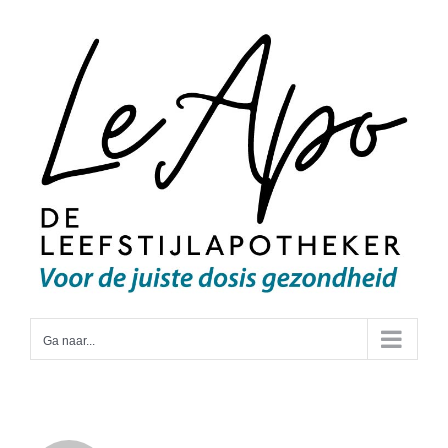
Ga
naar
inhoud
Ga naar...