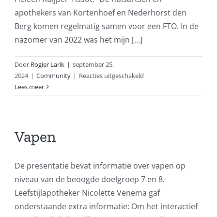
apothekers van Kortenhoef en Nederhorst den
Berg komen regelmatig samen voor een FTO. In de
nazomer van 2022 was het mijn [...]
Door
Rogier Larik
|
september 25,
voor
2024
|
Community
|
Reacties uitgeschakeld
Plan
Lees meer
van
aanpak
Benzomoe
Vapen
De presentatie bevat informatie over vapen op
niveau van de beoogde doelgroep 7 en 8.
Leefstijlapotheker Nicolette Venema gaf
onderstaande extra informatie: Om het interactief