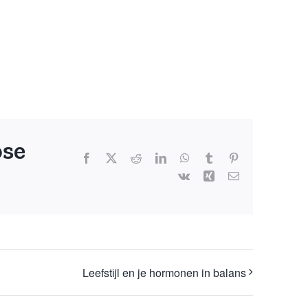
ose
Facebook
X
Reddit
LinkedIn
WhatsApp
Tumblr
Pinterest
Vk
Xing
E-
mail
Leefstijl en je hormonen in balans